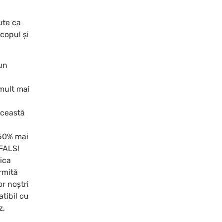
ute ca
scopul și
 un
 mult mai
 această
 50% mai
 FALS!
lica
ermită
r noștri
atibil cu
z,