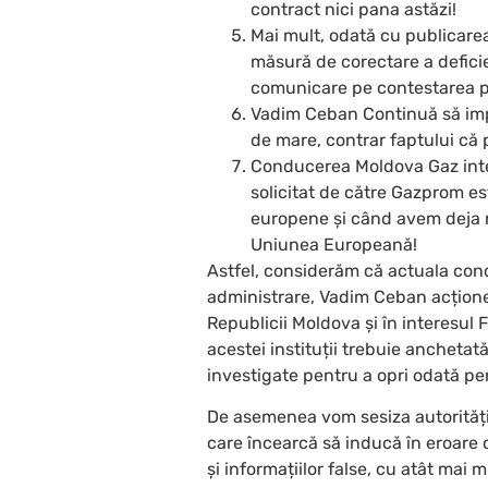
contract nici pana astăzi!
Mai mult, odată cu publicare
măsură de corectare a deficie
comunicare pe contestarea pu
Vadim Ceban Continuă să impu
de mare, contrar faptului că p
Conducerea Moldova Gaz inten
solicitat de către Gazprom e
europene și când avem deja re
Uniunea Europeană!
Astfel, considerăm că actuala con
administrare, Vadim Ceban acționea
Republicii Moldova și în interesul 
acestei instituții trebuie anchetată
investigate pentru a opri odată pe
De asemenea vom sesiza autoritățil
care încearcă să inducă în eroare o
și informațiilor false, cu atât mai 