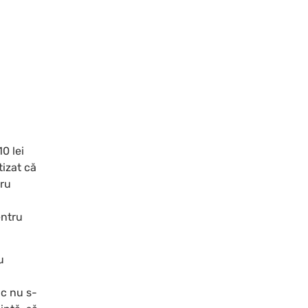
0 lei
tizat că
tru
entru
u
ic nu s-