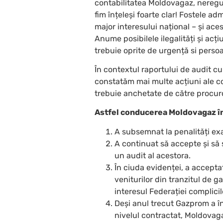
contabilitatea Moldovagaz, nereguli
fim înțeleși foarte clar! Fostele a
major interesului național – și ace
Anume posibilele ilegalități și acț
trebuie oprite de urgență si perso
În contextul raportului de audit c
constatăm mai multe acțiuni ale co
trebuie anchetate de către procuro
Astfel conducerea Moldovagaz în
A subsemnat la penalități exa
A continuat să accepte și să 
un audit al acestora.
În ciuda evidenței, a acceptat 
veniturilor din tranzitul de g
interesul Federației complicilo
Deși anul trecut Gazprom a în
nivelul contractat, Moldovaga