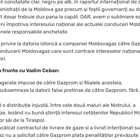
 constatate clar, negru pe alb, în raportul internațional de 
dministrații de la Moldova gaz precum și foștii guvernanți au 
st dosar trebuie dus pana la capăt. DAR, avem o subliniere es
iuni împotriva interesului național ale actualei conduceri Mo
anele responsabile anchetate.
u privire la datoria istorică a companiei Moldovagaz către G
nducerii Moldovagaz care sunt contrare intereselor național
ri.
 frunte cu Vadim Ceban:
gerate impuse de către Gazprom si filialele acesteia.
subsemneze la datorii false pretinse de către Gazprom, fără a
o distribuție injustă, între cele două maluri ale Nistrului, a
aze, lezând cu bună știință interesul cetățenilor Republicii M
r săi de la Tiraspol.
călcat contractul de livrare de gaze si a livrat intenționat s
z nu a solicitat către Gazprom plata penalităților prevăzute 