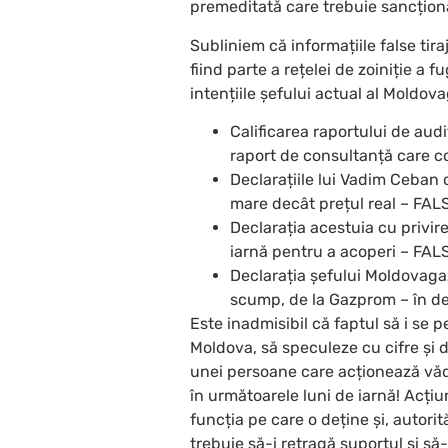
premeditată care trebuie sancționa
Subliniem că informațiile false tir
fiind parte a rețelei de zoiniție a 
intențiile șefului actual al Moldova
Calificarea raportului de audi
raport de consultanță care co
Declarațiile lui Vadim Ceban 
mare decât prețul real – FALS
Declarația acestuia cu privire
iarnă pentru a acoperi – FALS
Declarația șefului Moldovagaz
scump, de la Gazprom – în de
Este inadmisibil că faptul să i se 
Moldova, să speculeze cu cifre și da
unei persoane care acționează vădi
în următoarele luni de iarnă! Acțiu
funcția pe care o deține și, autori
trebuie să-i retragă suportul și să-