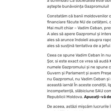
a schimbat! Că societatea este obl
aștepte bunăvoința Gazpromului!
Constatăm că banii moldovenilor c
financiare făcute NU de cetățeni, c
Mai mult chiar – Vadim Ceban, preș
A ales să apere Gazpromul și inter
ales să arunce îndoieli asupra rapo
ales să susțină tentativa de a jefu
Ceea ce spune Vadim Ceban în num
Șor, si este exact ce vrea să audă 
numele Gazpromului și ne spune că
Guvern și Parlament și avem Preș
nu Gazpromul, nu Vadim Ceban și n
această iarnă! În aceste condiții, 
incompetență, slăbiciune SAU compl
Republicii Moldova.
Apucați-vă de
De aceea, astăzi mișcăm lucrurile 