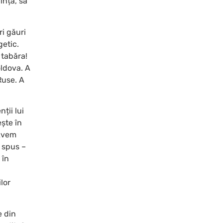
ință, să
i găuri
getic.
 tabăra!
oldova. A
Ruse. A
ții lui
ește în
 Avem
 spus –
 în
lor
e din