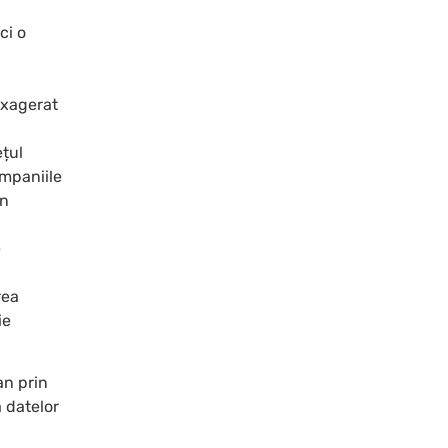
ci o
exagerat
ețul
ompaniile
in
e
rea
ie
an prin
a datelor