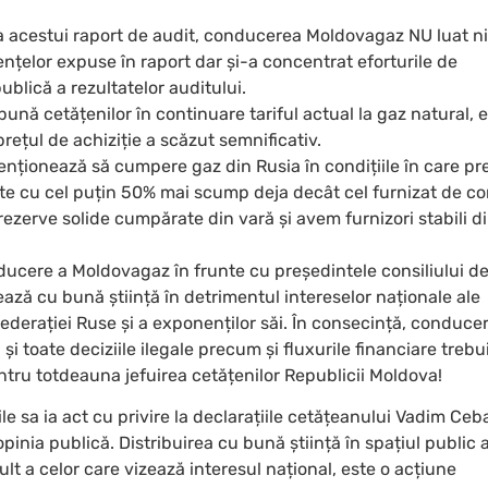
a acestui raport de audit, conducerea Moldovagaz NU luat ni
nțelor expuse în raport dar și-a concentrat eforturile de
blică a rezultatelor auditului.
nă cetățenilor în continuare tariful actual la gaz natural, 
rețul de achiziție a scăzut semnificativ.
ționează să cumpere gaz din Rusia în condițiile în care pr
ste cu cel puțin 50% mai scump deja decât cel furnizat de c
zerve solide cumpărate din vară și avem furnizori stabili d
ducere a Moldovagaz în frunte cu președintele consiliului d
ză cu bună știință în detrimentul intereselor naționale ale
Federației Ruse și a exponenților săi. În consecință, conduce
 și toate deciziile ilegale precum și fluxurile financiare trebu
ntru totdeauna jefuirea cetățenilor Republicii Moldova!
e sa ia act cu privire la declarațiile cetățeanului Vadim Ceb
pinia publică. Distribuirea cu bună știință în spațiul public 
mult a celor care vizează interesul național, este o acțiune