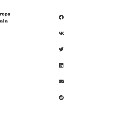
uropa
al a