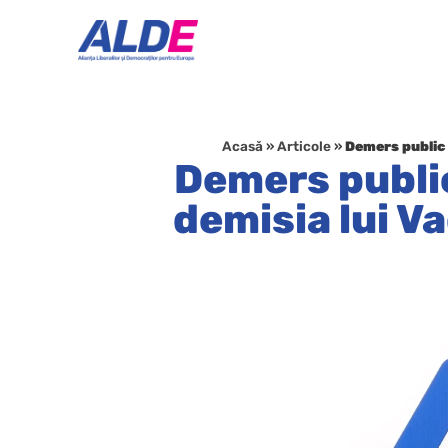
Acasă
»
Articole
»
Demers public 
Demers publi
demisia lui V