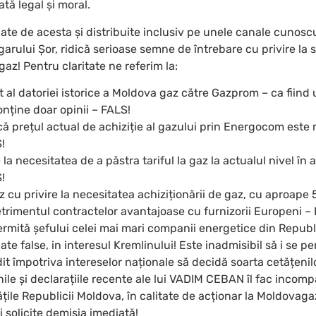
tă legal și moral.
ajate de acesta și distribuite inclusiv pe unele canale cunosc
fugarului Șor, ridică serioase semne de întrebare cu privire la 
gaz! Pentru claritate ne referim la:
t al datoriei istorice a Moldova gaz către Gazprom – ca fiind
nține doar opinii – FALS!
că prețul actual de achiziție al gazului prin Energocom este
!
 la necesitatea de a păstra tariful la gaz la actualul nivel în
!
 cu privire la necesitatea achiziționării de gaz, cu aproape
trimentul contractelor avantajoase cu furnizorii Europeni –
permită șefului celei mai mari companii energetice din Repub
te false, in interesul Kremlinului! Este inadmisibil să i se p
t împotriva intereselor naționale să decidă soarta cetățenilo
nile și declarațiile recente ale lui VADIM CEBAN îl fac incomp
tățile Republicii Moldova, în calitate de acționar la Moldovaga
i solicite demisia imediată!