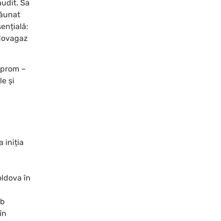
audit. Sa
dăunat
ențială:
ldovagaz
azprom –
e și
 iniția
oldova în
ub
în