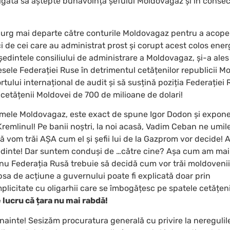
igată să aștepte bunăvoința șefului Moldovagaz și în consec
urg mai departe către conturile Moldovagaz pentru a acoper
i de cei care au administrat prost și corupt acest colos ener
edintele consiliului de administrare a Moldovagaz, și-a ales
esele Federației Ruse în detrimentul cetățenilor republicii M
rtului internațional de audit și să susțină poziția Federației 
i cetățenii Moldovei de 700 de milioane de dolari!
ele Moldovagaz, este exact de spune Igor Dodon și exponen
Kremlinul! Pe banii noștri, la noi acasă, Vadim Ceban ne umil
 vom trăi AȘA cum el și șefii lui de la Gazprom vor decide!
edinte! Dar suntem conduși de …către cine? Așa cum am mai
u Federația Rusă trebuie să decidă cum vor trăi moldovenii
lipsa de acțiune a guvernului poate fi explicată doar prin
icitate cu oligarhii care se îmbogățesc pe spatele cetățeni
 lucru că țara nu mai rabdă!
înainte! Sesizăm procuratura generală cu privire la neregulil