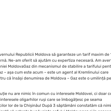
ernului Republicii Moldova să garanteze un tarif maxim de 1
arnă. Ne-am oferit să ajutăm cu expertiza necesară. Am aver
ei MoldovaGaz din mecanismul de stabilire a tarifului pen
z – așa cum este acum – este un agent al Kremlinului care
ru că însăși denumirea de Moldova – Gaz este o umilință p
tuție nu are nimic în comun cu interesele Moldovei, ci doar c
 interesele oligarhilor ruși care se îmbogățesc pe seama
cilor lor de la Chișinău! După 3 săptămâni constatăm că nim