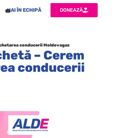
HAI ÎN ECHIPĂ
DONEAZĂ
nchetarea conducerii Moldovagaz
chetă – Cerem
rea conducerii