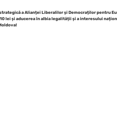
strategică a Alianței Liberalilor și Democraților pentru E
10 lei și aducerea în albia legalității și a interesului națion
 Moldova!