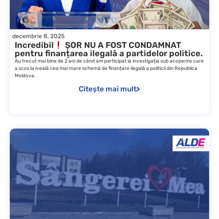
decembrie 8, 2025
Incredibil
ȘOR NU A FOST CONDAMNAT
pentru finanțarea ilegală a partidelor politice.
Au trecut mai bine de 2 ani de când am participat la investigația sub acoperire care
a scos la iveală cea mai mare schemă de finanțare ilegală a politicii din Republica
Moldova.
Citește mai mult