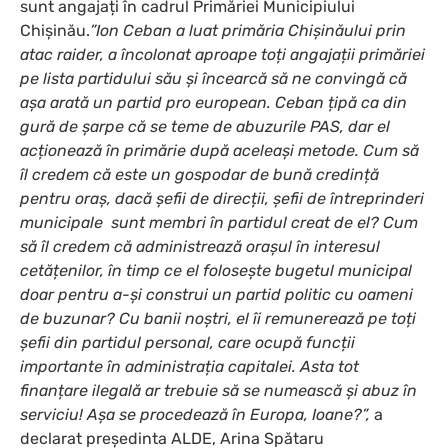
sunt angajați în cadrul Primăriei Municipiului
Chișinău.
”
Ion Ceban a luat primăria Chișinăului prin
atac raider, a încolonat aproape toți angajații primăriei
pe lista partidului său și încearcă să ne convingă că
așa arată un partid pro european. Ceban țipă ca din
gură de șarpe că se teme de abuzurile PAS, dar el
acționează în primărie după aceleași metode. Cum să
îl credem că este un gospodar de bună credință
pentru oraș, dacă șefii de direcții, șefii de întreprinderi
municipale sunt membri în partidul creat de el? Cum
să îl credem că administrează orașul în interesul
cetățenilor, în timp ce el folosește bugetul municipal
doar pentru a-și construi un partid politic cu oameni
de buzunar? Cu banii noștri, el îi remunerează pe toți
șefii din partidul personal, care ocupă funcții
importante în administrația capitalei. Asta tot
finanțare ilegală ar trebuie să se numească și abuz în
serviciu! Așa se procedează în Europa, Ioane?”,
a
declarat președinta ALDE, Arina Spătaru