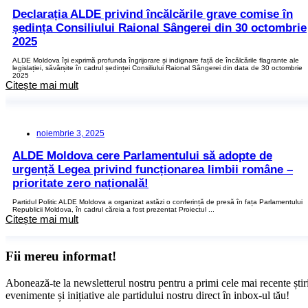
Declarația ALDE privind încălcările grave comise în
ședința Consiliului Raional Sângerei din 30 octombrie
2025
ALDE Moldova își exprimă profunda îngrijorare și indignare față de încălcările flagrante ale
legislației, săvârșite în cadrul ședinței Consiliului Raional Sângerei din data de 30 octombrie
2025
Citește mai mult
noiembrie 3, 2025
ALDE Moldova cere Parlamentului să adopte de
urgență Legea privind funcționarea limbii române –
prioritate zero națională!
Partidul Politic ALDE Moldova a organizat astăzi o conferință de presă în fața Parlamentului
Republicii Moldova, în cadrul căreia a fost prezentat Proiectul ...
Citește mai mult
Fii mereu informat!
Abonează-te la newsletterul nostru pentru a primi cele mai recente știri
evenimente și inițiative ale partidului nostru direct în inbox-ul tău!