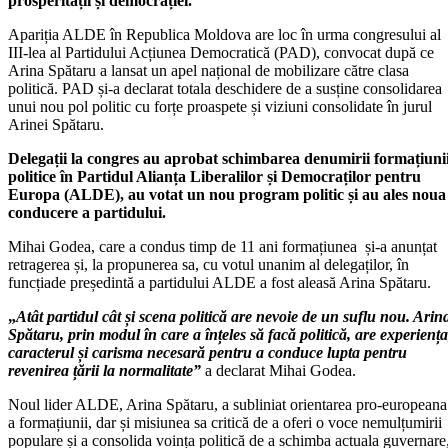
prosperității și democrației.
Apariția ALDE în Republica Moldova are loc în urma congresului al
III-lea al Partidului Acțiunea Democratică (PAD), convocat după ce
Arina Spătaru a lansat un apel național de mobilizare către clasa
politică. PAD și-a declarat totala deschidere de a susține consolidarea
unui nou pol politic cu forțe proaspete și viziuni consolidate în jurul
Arinei Spătaru.
Delegații la congres au aprobat schimbarea denumirii formațiuni
politice în Partidul Alianța Liberalilor și Democraților pentru
Europa (ALDE), au votat un nou program politic și au ales noua
conducere a partidului.
Mihai Godea, care a condus timp de 11 ani formațiunea și-a anunțat
retragerea și, la propunerea sa, cu votul unanim al delegaților, în
funcțiade președintă a partidului ALDE a fost aleasă Arina Spătaru.
„
Atât partidul cât și scena politică are nevoie de un suflu nou. Arin
Spătaru, prin modul în care a înțeles să facă politică, are experiența
caracterul și carisma necesară pentru a conduce lupta pentru
revenirea țării la normalitate”
a declarat Mihai Godea.
Noul lider ALDE, Arina Spătaru, a subliniat orientarea pro-europeana
a formațiunii, dar și misiunea sa critică de a oferi o voce nemulțumirii
populare și a consolida voința politică de a schimba actuala guvernare