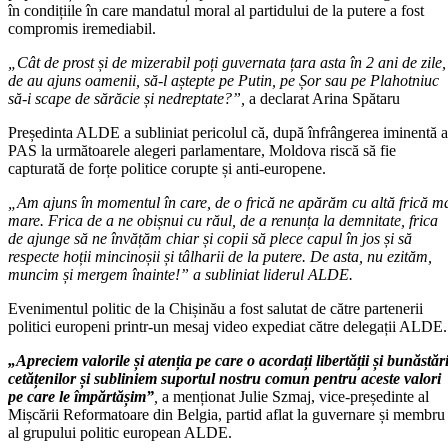
în condițiile în care mandatul moral al partidului de la putere a fost
compromis iremediabil.
„Cât de prost și de mizerabil poți guvernata țara asta în 2 ani de zile,
de au ajuns oamenii, să-l aștepte pe Putin, pe Șor sau pe Plahotniuc
să-i scape de sărăcie și nedreptate?”,
a declarat Arina Spătaru
Președinta ALDE a subliniat pericolul că, după înfrângerea iminentă a
PAS la următoarele alegeri parlamentare, Moldova riscă să fie
capturată de forțe politice corupte și anti-europene.
„Am ajuns în momentul în care, de o frică ne apărăm cu altă frică m
mare. Frica de a ne obișnui cu răul, de a renunța la demnitate, frica
de ajunge să ne învățăm chiar și copii să plece capul în jos și să
respecte hoții mincinoșii și tâlharii de la putere. De asta, nu ezităm,
muncim și mergem înainte!” a subliniat liderul ALDE.
Evenimentul politic de la Chișinău a fost salutat de către partenerii
politici europeni printr-un mesaj video expediat către delegații ALDE.
„Apreciem valorile și atenția pe care o acordați libertății și bunăstări
cetățenilor și subliniem suportul nostru comun pentru aceste valori
pe care le împărtășim”
,
a menționat Julie Szmaj, vice-președinte al
Mișcării Reformatoare din Belgia, partid aflat la guvernare și membru
al grupului politic european ALDE.