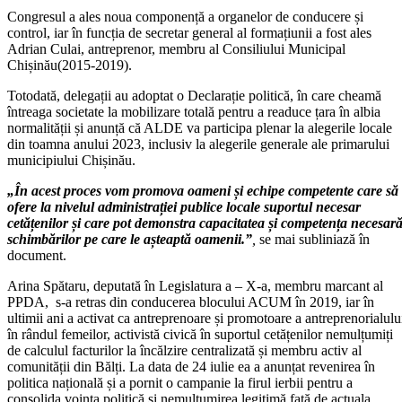
Congresul a ales noua componență a organelor de conducere și
control, iar în funcția de secretar general al formațiunii a fost ales
Adrian Culai, antreprenor, membru al Consiliului Municipal
Chișinău(2015-2019).
Totodată, delegații au adoptat o Declarație politică, în care cheamă
întreaga societate la mobilizare totală pentru a readuce țara în albia
normalității și anunță că ALDE va participa plenar la alegerile locale
din toamna anului 2023, inclusiv la alegerile generale ale primarului
municipiului Chișinău.
„În acest proces vom promova oameni și echipe competente care să
ofere la nivelul administrației publice locale suportul necesar
cetățenilor și care pot demonstra capacitatea și competența necesar
schimbărilor pe care le așteaptă oamenii.”
,
se mai subliniază în
document.
Arina Spătaru, deputată în Legislatura a – X-a, membru marcant al
PPDA, s-a retras din conducerea blocului ACUM în 2019, iar în
ultimii ani a activat ca antreprenoare și promotoare a antreprenorialulu
în rândul femeilor, activistă civică în suportul cetățenilor nemulțumiți
de calculul facturilor la încălzire centralizată și membru activ al
comunității din Bălți. La data de 24 iulie ea a anunțat revenirea în
politica națională și a pornit o campanie la firul ierbii pentru a
consolida voința politică și nemulțumirea legitimă față de actuala