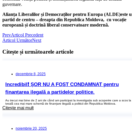
guvernare.
Alianța Liberalilor și Democraților pentru Europa (ALDE)este 
partid de centru – dreapta din Republica Moldova, cu vocație
europeană și doctrină liberal conservatoare modernă.
Prev
Articol Precedent
Articol Următor
Next
Citește și următoarele articole
decembrie 8, 2025
Incredibil❗ ȘOR NU A FOST CONDAMNAT pentru
finanțarea ilegală a partidelor politice.
Au trecut mai bine de 2 ani de când am participat la investigația sub acoperire care a scos la
iveală cea mai mare schemă de finanțare ilegală a politicii din Republica Moldova.
Citește mai mult
noiembrie 20, 2025