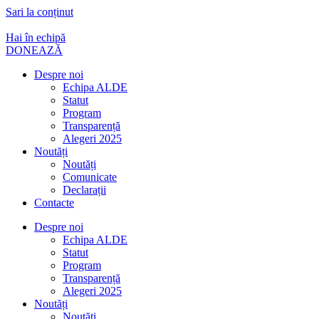
Sari la conținut
Hai în echipă
DONEAZĂ
Despre noi
Echipa ALDE
Statut
Program
Transparență
Alegeri 2025
Noutăți
Noutăți
Comunicate
Declarații
Contacte
Despre noi
Echipa ALDE
Statut
Program
Transparență
Alegeri 2025
Noutăți
Noutăți