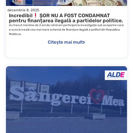
decembrie 8, 2025
Incredibil
ȘOR NU A FOST CONDAMNAT
pentru finanțarea ilegală a partidelor politice.
Au trecut mai bine de 2 ani de când am participat la investigația sub acoperire care
a scos la iveală cea mai mare schemă de finanțare ilegală a politicii din Republica
Moldova.
Citește mai mult