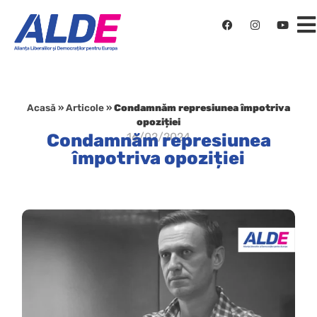
Acasă
»
Articole
»
Condamnăm represiunea împotriva
opoziției
Condamnăm represiunea
16/02/2024
împotriva opoziției