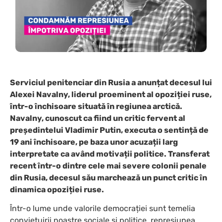
Serviciul penitenciar din Rusia a anunțat decesul lui
Alexei Navalny, liderul proeminent al opoziției ruse,
într-o închisoare situată în regiunea arctică.
Navalny, cunoscut ca fiind un critic fervent al
președintelui Vladimir Putin, executa o sentință de
19 ani închisoare, pe baza unor acuzații larg
interpretate ca având motivații politice. Transferat
recent într-o dintre cele mai severe colonii penale
din Rusia, decesul său marchează un punct critic în
dinamica opoziției ruse.
Într-o lume unde valorile democrației sunt temelia
conviețuirii noastre sociale și politice, represiunea