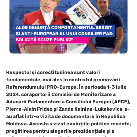
Respectul și corectitudinea sunt valori
fundamentale, mai ales în contextul promovării
Referendumului PRO-Europa. În perioada 1-3 iulie
2024, coraportorii Comisiei de Monitorizare a
Adunării Parlamentare a Consiliului Europei (APCE),
Pierre-Alain Fridez și Zanda Kalniņa-Lukaševica, s-
au aflat într-o vizită de documentare în Republica
Moldova. Aceasta a vizat evoluțiile politice recente,
pregătirea pentru alegerile prezidențiale și a