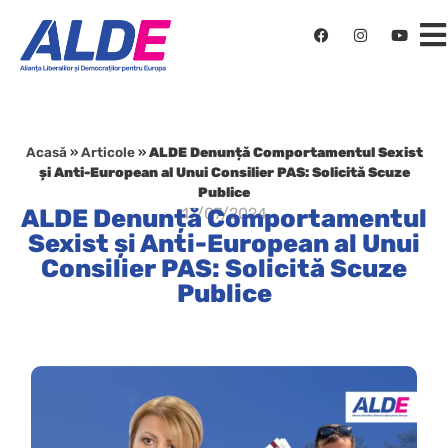
Acasă
»
Articole
»
ALDE Denunță Comportamentul Sexist
și Anti-European al Unui Consilier PAS: Solicită Scuze
Publice
ALDE Denunță Comportamentul
17/07/2024
Sexist și Anti-European al Unui
Consilier PAS: Solicită Scuze
Publice