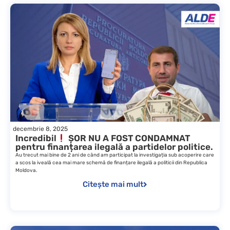
decembrie 8, 2025
Incredibil
ȘOR NU A FOST CONDAMNAT
pentru finanțarea ilegală a partidelor politice.
Au trecut mai bine de 2 ani de când am participat la investigația sub acoperire care
a scos la iveală cea mai mare schemă de finanțare ilegală a politicii din Republica
Moldova.
Citește mai mult