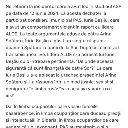
Ne referim la incidentul care a avut loc în studioul eSP
pe data de 13 iunie 2024. La aceste dezbateri a
participat consilierul municipal PAS, Iurie Beșliu, care
a avut un comportament violent în raport cu lidera
ALDE. La toate argumentele aduse de către Arina
Spătaru, Iurie Beșliu a găsit un singur răspuns:
doamna Spătaru ia banii de la Șor. După ce a finalizat
transmisiunea live, lidera ALDE s-a adresat lui Iurie
Beșliu cu o întrebare pertinentă: “De unde această
siguranță că sunt finanțată de către Șor?” La care
Iurie Beșliu s-a aplecat la urechea președintei Arina
Spătaru și i-a răspuns într-un mod josnic, sexist și
denigrator în limba rusă: “зато я знаю у кого ты с…
шь!”
Da. În limba ocupanților care violau femeile
basarabence; în limba ocupanților care duceau preoții
și intelectualii în Siberia; în limba ocupanților pe care
vedem că unii exponenți PAS au moștenit-o și o