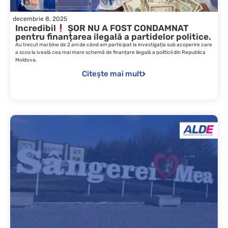
decembrie 8, 2025
Incredibil
ȘOR NU A FOST CONDAMNAT
pentru finanțarea ilegală a partidelor politice.
Au trecut mai bine de 2 ani de când am participat la investigația sub acoperire care
a scos la iveală cea mai mare schemă de finanțare ilegală a politicii din Republica
Moldova.
Citește mai mult