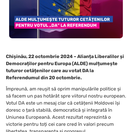
Chișinău, 22 octombrie 2024 – Alianța Liberalilor și
Democraților pentru Europa (ALDE) mulțumește
tuturor cetățenilor care au votat DA la
Referendumul din 20 octombrie.
Împreună, am reușit să oprim manipulările politice și
să facem un pas hotărât spre viitorul nostru european.
Votul DA este un mesaj clar că cetățenii Moldovei își
doresc o țară stabilă, democratică și integrată în
Uniunea Europeană. Acest rezultat reprezintă o
victorie pentru toți cei care cred în valori precum
libertatea, transparența și progresul.