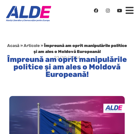
Acasă
»
Articole
»
Împreună am oprit manipulările politice
și am ales o Moldovă Europeană!
Împreună am oprit manipulările
22/10/2024
politice și am ales o Moldovă
Europeană!