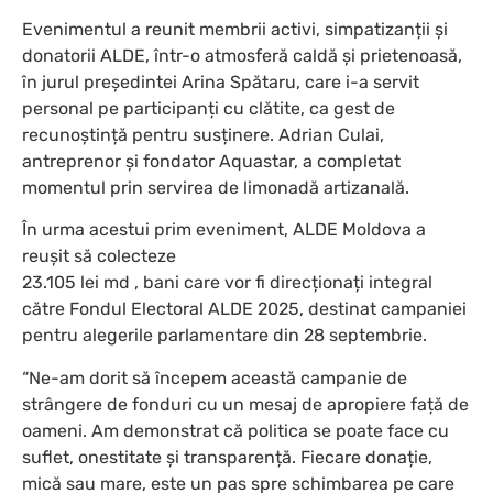
Evenimentul a reunit membrii activi, simpatizanții și
donatorii ALDE, într-o atmosferă caldă și prietenoasă,
în jurul președintei Arina Spătaru, care i-a servit
personal pe participanți cu clătite, ca gest de
recunoștință pentru susținere. Adrian Culai,
antreprenor și fondator Aquastar, a completat
momentul prin servirea de limonadă artizanală.
În urma acestui prim eveniment, ALDE Moldova a
reușit să colecteze
23.105 lei md , bani care vor fi direcționați integral
către Fondul Electoral ALDE 2025, destinat campaniei
pentru alegerile parlamentare din 28 septembrie.
“Ne-am dorit să începem această campanie de
strângere de fonduri cu un mesaj de apropiere față de
oameni. Am demonstrat că politica se poate face cu
suflet, onestitate și transparență. Fiecare donație,
mică sau mare, este un pas spre schimbarea pe care