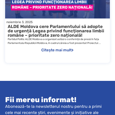
noiembrie 3, 2025
ALDE Moldova cere Parlamentului să adopte
de urgență Legea privind funcționarea limbii
române – prioritate zero națională!
Partidul Politic ALDE Moldova a organizat astăzi o conferință de presă în fața
Parlamentului Republicii Moldova, în cadrul căreia a fost prezentat Proiectul ...
Citește mai mult
Fii mereu informat!
Abonează-te la newsletterul nostru pentru a primi
cele mai recente știri, evenimente și inițiative ale