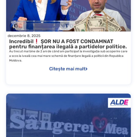
decembrie 8, 2025
Incredibil
ȘOR NU A FOST CONDAMNAT
pentru finanțarea ilegală a partidelor politice.
Au trecut mai bine de 2 ani de când am participat la investigația sub acoperire care
a scos la iveală cea mai mare schemă de finanțare ilegală a politicii din Republica
Moldova.
Citește mai mult