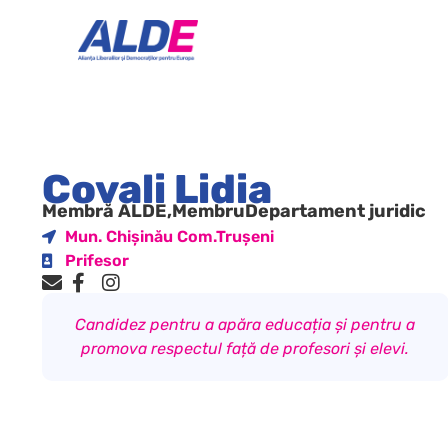
Covali Lidia
Membră ALDE,
Membru
Departament juridic
Mun. Chișinău Com.Trușeni
Prifesor
Candidez pentru a apăra educația și pentru a
promova respectul față de profesori și elevi.