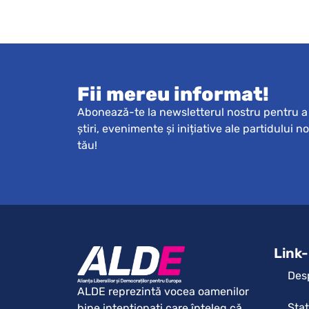
Fii mereu informat!
Abonează-te la newsletterul nostru pentru a 
știri, evenimente și inițiative ale partidului n
tău!
Link-
Des
ALDE reprezintă vocea oamenilor
Sta
bine intenționați care înțeleg că