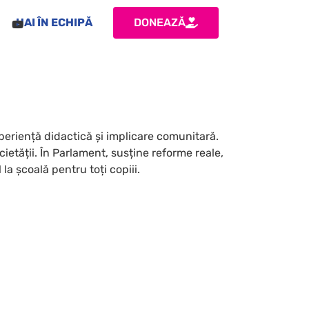
HAI ÎN ECHIPĂ
DONEAZĂ
eriență didactică și implicare comunitară.
cietății. În Parlament, susține reforme reale,
la școală pentru toți copiii.