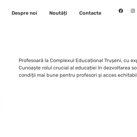
Despre noi
Noutăți
Contacte
Profesoară la Complexul Educațional Trușeni, cu exp
Cunoaște rolul crucial al educației în dezvoltarea so
condiții mai bune pentru profesori și acces echitabil 