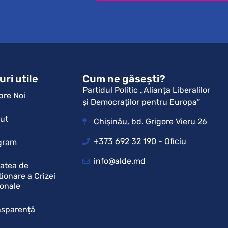
uri utile
Cum ne găsești?
Partidul Politic „Alianța Liberalilor
pre Noi
și Democraților pentru Europa”
tut
Chișinău, bd. Grigore Vieru 26
+373 692 32 190 - Oficiu
gram
info@alde.md
tatea de
ionare a Crizei
ionale
nsparență