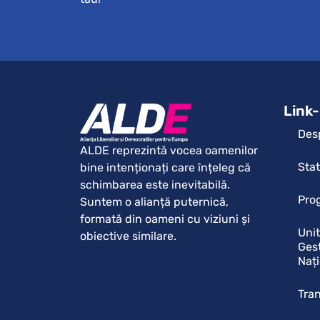
Link-
Des
ALDE reprezintă vocea oamenilor
Sta
bine intenționați care înțeleg că
schimbarea este inevitabilă.
Pro
Suntem o alianță puternică,
formată din oameni cu viziuni și
Uni
obiective similare.
Gest
Naț
Tra