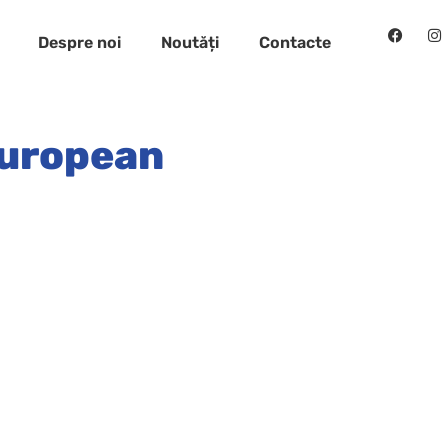
Despre noi
Noutăți
Contacte
European