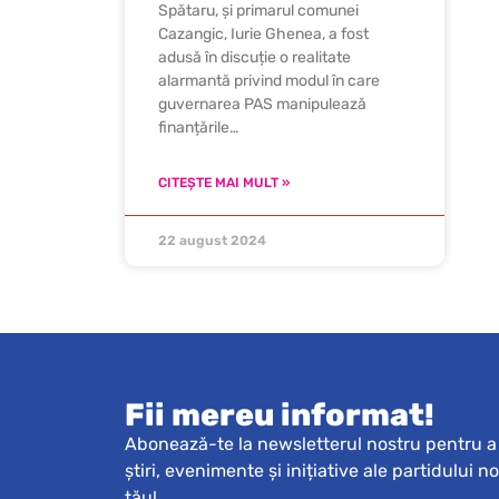
Spătaru, și primarul comunei
Cazangic, Iurie Ghenea, a fost
adusă în discuție o realitate
alarmantă privind modul în care
guvernarea PAS manipulează
finanțările…
CITEȘTE MAI MULT »
22 august 2024
Fii mereu informat!
Abonează-te la newsletterul nostru pentru a 
știri, evenimente și inițiative ale partidului n
tău!