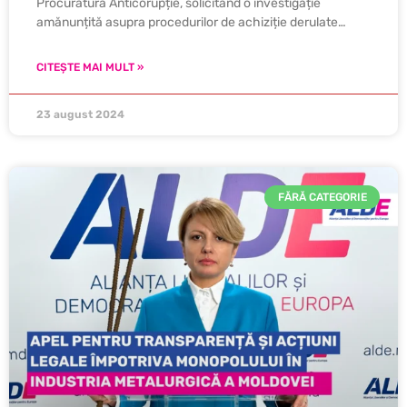
Procuratura Anticorupție, solicitând o investigație
amănunțită asupra procedurilor de achiziție derulate…
CITEȘTE MAI MULT »
23 august 2024
FĂRĂ CATEGORIE