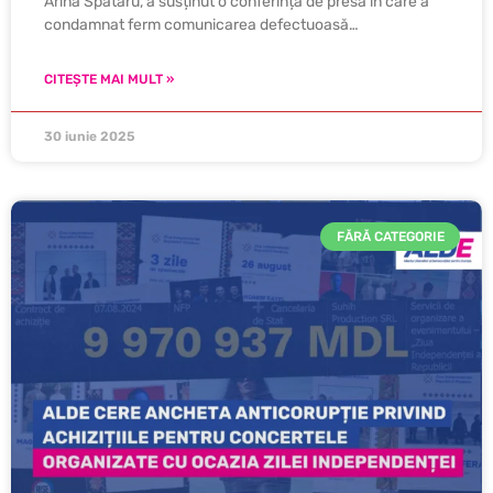
Arina Spătaru, a susținut o conferință de presă în care a
condamnat ferm comunicarea defectuoasă…
CITEȘTE MAI MULT »
30 iunie 2025
FĂRĂ CATEGORIE