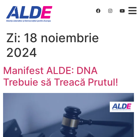
Zi:
18 noiembrie
2024
Manifest ALDE: DNA
Trebuie să Treacă Prutul!